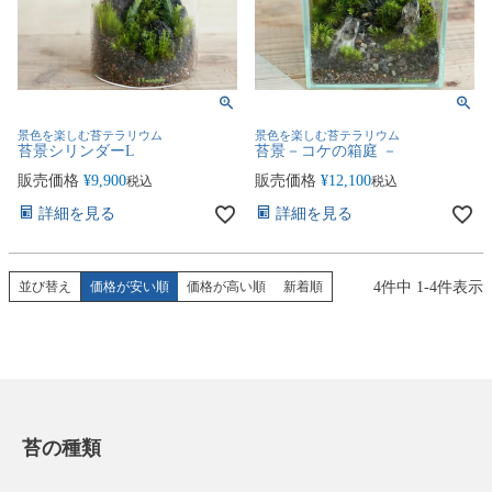
景色を楽しむ苔テラリウム
景色を楽しむ苔テラリウム
苔景シリンダーL
苔景－コケの箱庭 －
販売価格
¥
9,900
販売価格
¥
12,100
税込
税込
詳細を見る
詳細を見る
4
件中
1
-
4
件表示
並び替え
価格が安い順
価格が高い順
新着順
苔の種類