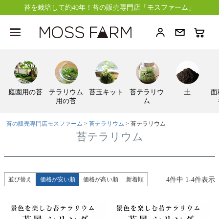
苔を栽培して約40年！苔の販売専門店「モスファーム」
庭園用の苔
テラリウム
苔玉キット
苔テラリウ
土
面
用の苔
ム
苔の販売専門店モスファーム
苔テラリウム
苔テラリウム
苔テラリウム
4
件中
1
-
4
件表示
並び替え
価格が安い順
価格が高い順
新着順