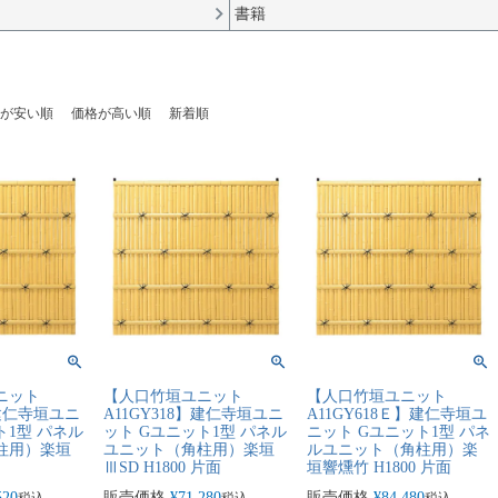
書籍
が安い順
価格が高い順
新着順
ニット
【人口竹垣ユニット
【人口竹垣ユニット
】建仁寺垣ユニ
A11GY318】建仁寺垣ユニ
A11GY618Ｅ】建仁寺垣ユ
ト1型 パネル
ット Gユニット1型 パネル
ニット Gユニット1型 パネ
柱用）楽垣
ユニット（角柱用）楽垣
ルユニット（角柱用）楽
ⅢSD H1800 片面
垣響燻竹 H1800 片面
520
販売価格
¥
71,280
販売価格
¥
84,480
税込
税込
税込