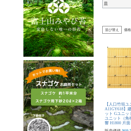
皿
並び替え
価格
【人口竹垣ユ
A11GY618
ット Gユニッ
ユニット（角
響 H1800 片面
販売価格
¥
69,