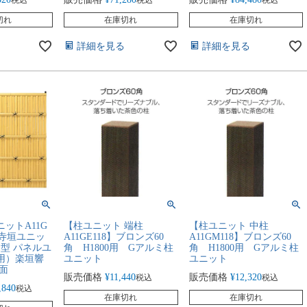
切れ
在庫切れ
在庫切れ
詳細を見る
詳細を見る
ットA11G
【柱ユニット 端柱
【柱ユニット 中柱
仁寺垣ユニッ
A11GE118】ブロンズ60
A11GM118】ブロンズ60
1型 パネルユ
角 H1800用 Gアルミ柱
角 H1800用 Gアルミ柱
用）楽垣響
ユニット
ユニット
両面
販売価格
¥
11,440
販売価格
¥
12,320
税込
税込
,840
税込
在庫切れ
在庫切れ