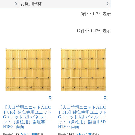
お庭用部材
3
件中
1
-
3
件表示
12
件中
1
-
12
件表示
【人口竹垣ユニットA11G
【人口竹垣ユニットA11G
Ｆ618】建仁寺垣ユニット
Ｆ318】建仁寺垣ユニット
Gユニット1型 パネルユニ
Gユニット1型 パネルユニ
ット（角柱用）楽垣響
ット（角柱用）楽垣ⅢSD
H1800 両面
H1800 両面
販売価格
¥
102,960
販売価格
¥
109,120
税込
税込