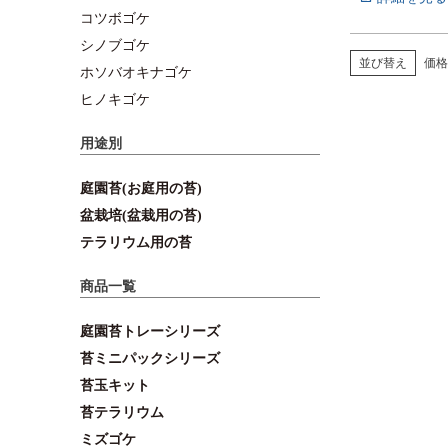
コツボゴケ
シノブゴケ
並び替え
価格
ホソバオキナゴケ
ヒノキゴケ
用途別
庭園苔(お庭用の苔)
盆栽培(盆栽用の苔)
テラリウム用の苔
商品一覧
庭園苔トレーシリーズ
苔ミニパックシリーズ
苔玉キット
苔テラリウム
ミズゴケ