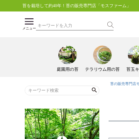
苔を栽培して約40年！苔の販売専門店「モスファーム」
メニュー
庭園用の苔
テラリウム用の苔
苔玉
苔の販売専門店