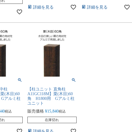
切れ
詳細を見る
詳細を見る
 中柱
【柱ユニット 直角柱
】栗(木目)60
A11GC118M】栗(木目)60
用 Gアルミ柱
角 H1800用 Gアルミ柱
ユニット
840
販売価格
¥
15,840
税込
税込
切れ
在庫切れ
詳細を見る