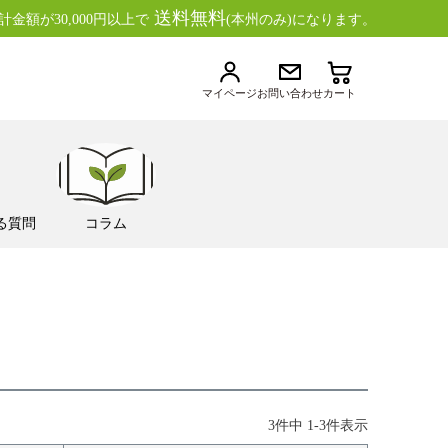
送料無料
金額が30,000円以上で
(本州のみ)になります。
マイページ
お問い合わせ
カート
る質問
コラム
3
件中
1
-
3
件表示