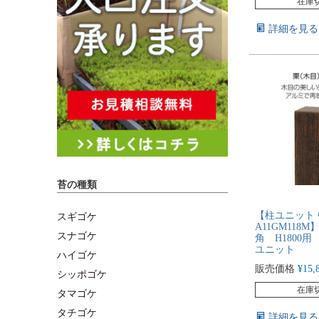
在庫
詳細を見る
苔の種類
【柱ユニット
スギゴケ
A11GM118M
スナゴケ
角 H1800
ユニット
ハイゴケ
販売価格
¥
15,
シッポゴケ
在庫
タマゴケ
タチゴケ
詳細を見る