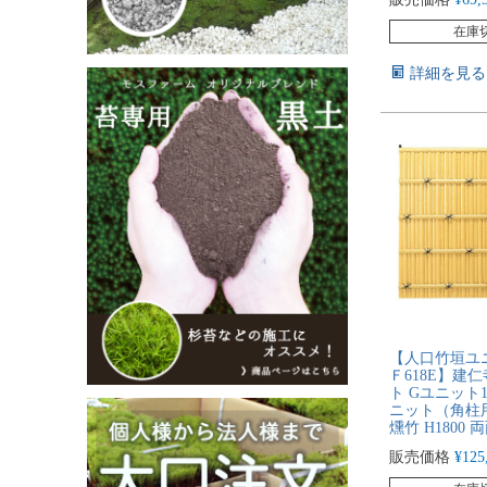
在庫
詳細を見る
【人口竹垣ユニ
Ｆ618E】建
ト Gユニット
ニット（角柱
燻竹 H1800 
販売価格
¥
125