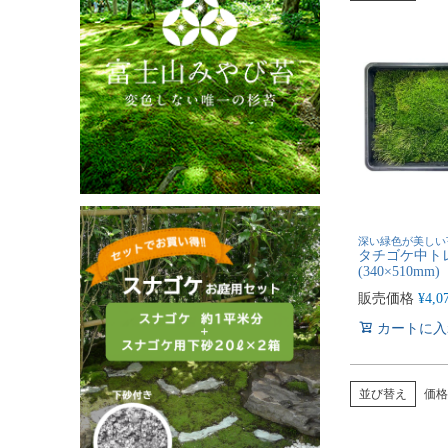
深い緑色が美しい
タチゴケ中ト
(340×510mm)
販売価格
¥
4,0
カートに入
並び替え
価格