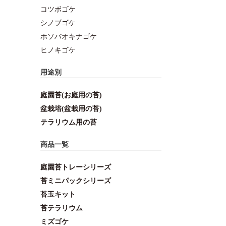
コツボゴケ
シノブゴケ
ホソバオキナゴケ
ヒノキゴケ
用途別
庭園苔(お庭用の苔)
盆栽培(盆栽用の苔)
テラリウム用の苔
商品一覧
庭園苔トレーシリーズ
苔ミニパックシリーズ
苔玉キット
苔テラリウム
ミズゴケ