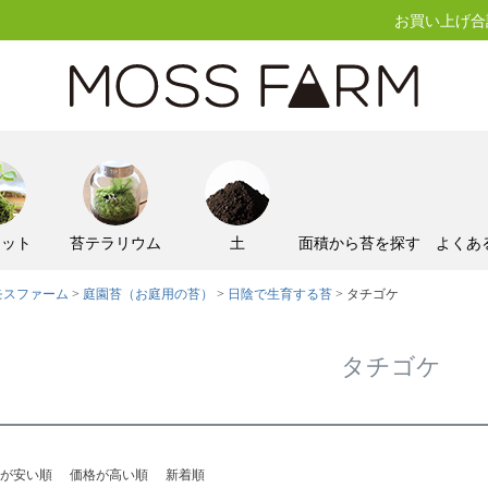
お買い上げ合計
キット
苔テラリウム
土
面積から苔を探す
よくあ
モスファーム
庭園苔（お庭用の苔）
日陰で生育する苔
タチゴケ
タチゴケ
が安い順
価格が高い順
新着順