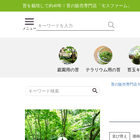
苔を栽培して約40年！苔の販売専門店「モスファーム」
メニュー
庭園用の苔
テラリウム用の苔
苔玉
苔の販売専門店
並び替え
価格