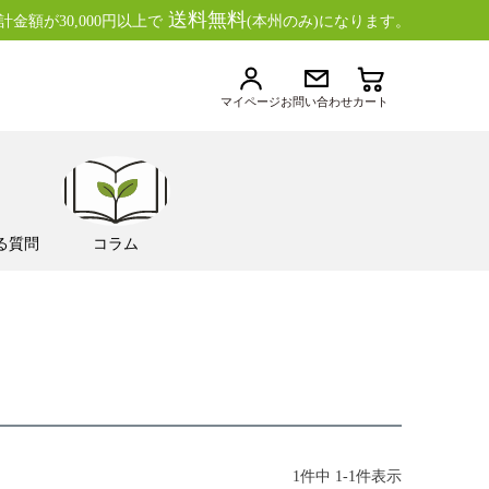
送料無料
金額が30,000円以上で
(本州のみ)になります。
マイページ
お問い合わせ
カート
る質問
コラム
1
件中
1
-
1
件表示