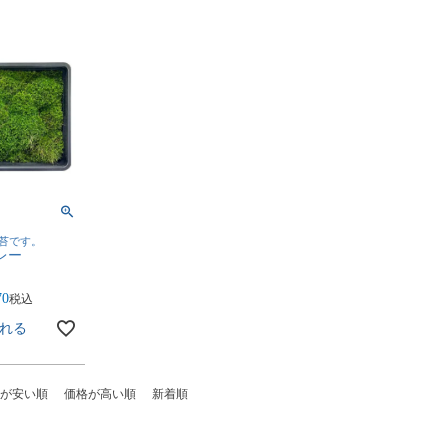
苔です。
レー
70
税込
れる
が安い順
価格が高い順
新着順