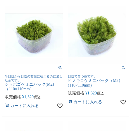
半日陰から日陰の苔庭に植えるのに適し
日陰で育つ苔です。
た苔です。
ヒノキゴケミニパック（M2）
シッポゴケミニパック(M2)
(110×110mm)
（110×110mm）
販売価格
¥
1,320
税込
販売価格
¥
1,320
税込
カートに入れる
カートに入れる