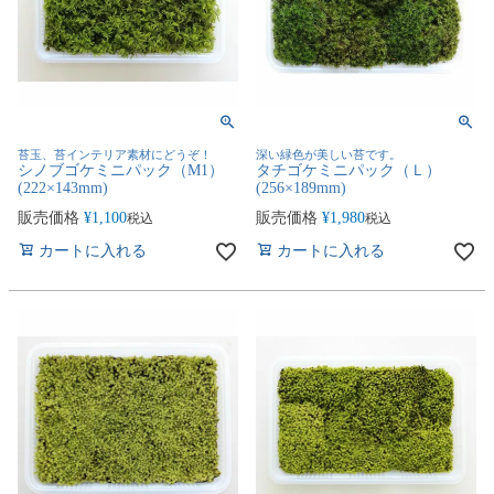
苔玉、苔インテリア素材にどうぞ！
深い緑色が美しい苔です。
シノブゴケミニパック（M1）
タチゴケミニパック（Ｌ）
(222×143mm)
(256×189mm)
販売価格
¥
1,100
販売価格
¥
1,980
税込
税込
カートに入れる
カートに入れる