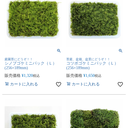
庭園苔にどうぞ！！
苔庭、盆栽、盆景にどうぞ！！
シノブゴケミニパック（Ｌ）
コツボゴケミニパック（Ｌ）
(256×189mm)
(256×189mm)
販売価格
¥
1,320
販売価格
¥
1,650
税込
税込
カートに入れる
カートに入れる