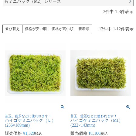
苔ミニパック（M2）シリーズ
3
件中
1
-
3
件表示
12
件中
1
-
12
件表示
並び替え
価格が安い順
価格が高い順
新着順
苔玉、盆景などに使われます！
苔玉、盆景などに使われます！
ハイゴケミニパック（Ｌ）
ハイゴケミニパック（M1）
(256×189mm)
(222×143mm)
販売価格
¥
1,320
販売価格
¥
1,100
税込
税込