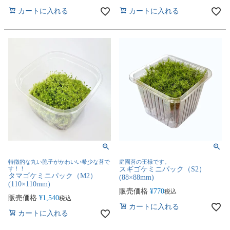
カートに入れる
カートに入れる
特徴的な丸い胞子がかわいい希少な苔で
庭園苔の王様です。
す！！
スギゴケミニパック（S2）
タマゴケミニパック（M2）
(88×88mm)
(110×110mm)
販売価格
¥
770
税込
販売価格
¥
1,540
税込
カートに入れる
カートに入れる