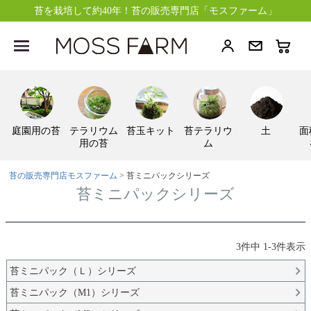
苔を栽培して約40年！苔の販売専門店「モスファーム」
庭園用の苔
テラリウム
苔玉キット
苔テラリウ
土
面
用の苔
ム
苔の販売専門店モスファーム
苔ミニパックシリーズ
苔ミニパックシリーズ
3
件中
1
-
3
件表示
苔ミニパック（Ｌ）シリーズ
苔ミニパック（M1）シリーズ