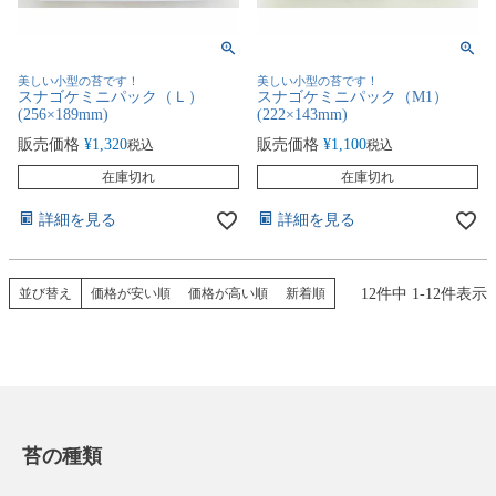
美しい小型の苔です！
美しい小型の苔です！
スナゴケミニパック（Ｌ）
スナゴケミニパック（M1）
(256×189mm)
(222×143mm)
販売価格
¥
1,320
販売価格
¥
1,100
税込
税込
在庫切れ
在庫切れ
詳細を見る
詳細を見る
12
件中
1
-
12
件表示
並び替え
価格が安い順
価格が高い順
新着順
苔の種類