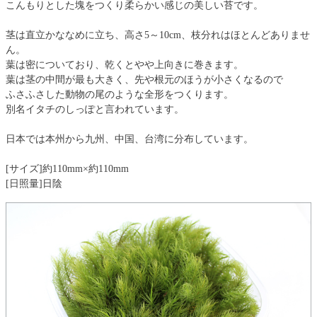
こんもりとした塊をつくり柔らかい感じの美しい苔です。
茎は直立かななめに立ち、高さ5～10cm、枝分れはほとんどありませ
ん。
葉は密についており、乾くとやや上向きに巻きます。
葉は茎の中間が最も大きく、先や根元のほうが小さくなるので
ふさふさした動物の尾のような全形をつくります。
別名イタチのしっぽと言われています。
日本では本州から九州、中国、台湾に分布しています。
[サイズ]約110mm×約110mm
[日照量]日陰