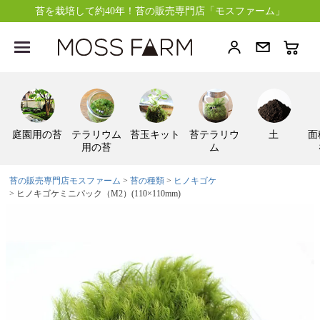
苔を栽培して約40年！苔の販売専門店「モスファーム」
庭園用の苔
テラリウム
苔玉キット
苔テラリウ
土
面
用の苔
ム
苔の販売専門店モスファーム
苔の種類
ヒノキゴケ
ヒノキゴケミニパック（M2）(110×110mm)