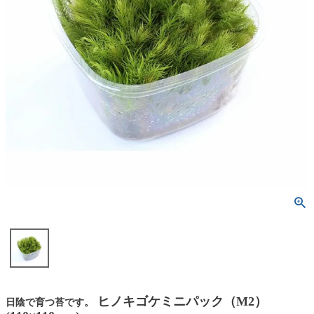
ヒノキゴケミニパック（M2）
日陰で育つ苔です。