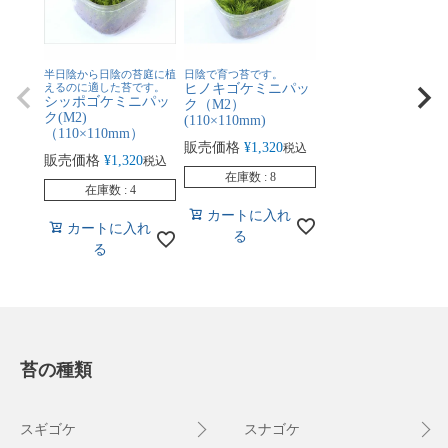
半日陰から日陰の苔庭に植
日陰で育つ苔です。
えるのに適した苔です。
ヒノキゴケミニパッ
シッポゴケミニパッ
ク（M2）
ク(M2)
(110×110mm)
（110×110mm）
販売価格
¥
1,320
税込
販売価格
¥
1,320
税込
在庫数
8
在庫数
4
カートに入れ
カートに入れ
る
る
苔の種類
スギゴケ
スナゴケ