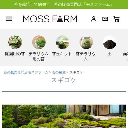
苔を栽培して約40年！苔の販売専門店「モスファーム」
庭園用の苔
テラリウム
苔玉キット
苔テラリウ
土
面
用の苔
ム
苔の販売専門店モスファーム
苔の種類
スギゴケ
スギゴケ