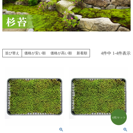
4
件中
1
-
4
件表示
並び替え
価格が安い順
価格が高い順
新着順