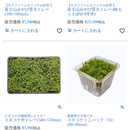
【モスファームオリジナル杉苔 】
【モスファームオリジナル杉苔 】
富士山みやび苔大トレー
富士山みやび苔大トレー4枚セ
(390×580mm)
ット(約0.8平米)
販売価格
¥
5,940
販売価格
¥
23,100
税込
税込
カートに入れる
カートに入れる
スギゴケの補植用にどうぞ！
庭園苔の王様です。
スギゴケ中トレー(340×510mm)
スギゴケミニパック（S2）
(88×88mm)
販売価格
¥
3,960
税込