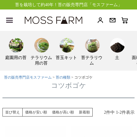
苔を栽培して約40年！苔の販売専門店「モスファーム」
庭園用の苔
テラリウム
苔玉キット
苔テラリウ
土
面
用の苔
ム
苔の販売専門店モスファーム
苔の種類
コツボゴケ
コツボゴケ
2
件中
1
-
2
件表示
並び替え
価格が安い順
価格が高い順
新着順