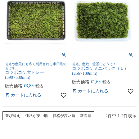
苔庭や盆景にも広く利用される半日蔭の
苔庭、盆栽、盆景にどうぞ！！
苔です。
コツボゴケミニパック（Ｌ）
コツボゴケ大トレー
(256×189mm)
(390×580mm)
販売価格
¥
1,650
税込
販売価格
¥
3,850
税込
カートに入れる
カートに入れる
2
件中
1
-
2
件表示
並び替え
価格が安い順
価格が高い順
新着順