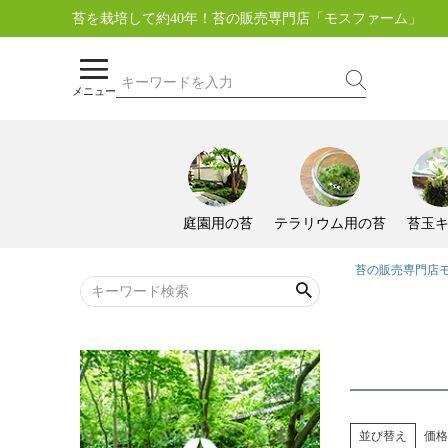
苔を栽培して約40年！苔の販売専門店「モスファーム」
メニュー
庭園用の苔
テラリウム用の苔
苔玉
苔の販売専門店
並び替え
価格