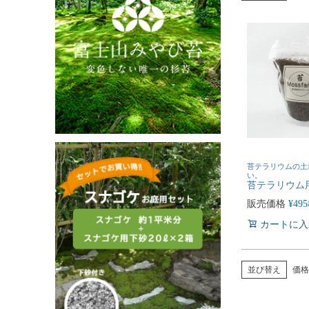
苔テラリウムの土
い。
苔テラリウム用土
販売価格
¥
495
カートに入
並び替え
価格