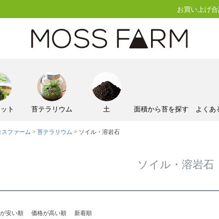
お買い上げ合計
キット
苔テラリウム
土
面積から苔を探す
よくあ
モスファーム
苔テラリウム
ソイル・溶岩石
ソイル・溶岩石
が安い順
価格が高い順
新着順