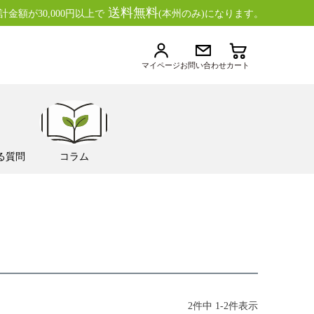
送料無料
金額が30,000円以上で
(本州のみ)になります。
マイページ
お問い合わせ
カート
る質問
コラム
2
件中
1
-
2
件表示