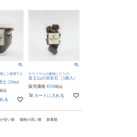
壌にご使用下さ
テラリウムの素材にどうぞ。
富士山の溶岩石（5個入）
 250ml
販売価格
¥
550
税込
税込
カートに入れる
れる
が安い順
価格が高い順
新着順