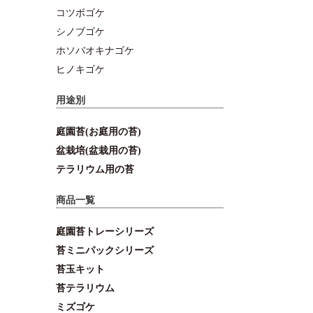
コツボゴケ
シノブゴケ
ホソバオキナゴケ
ヒノキゴケ
用途別
庭園苔(お庭用の苔)
盆栽培(盆栽用の苔)
テラリウム用の苔
商品一覧
庭園苔トレーシリーズ
苔ミニパックシリーズ
苔玉キット
苔テラリウム
ミズゴケ