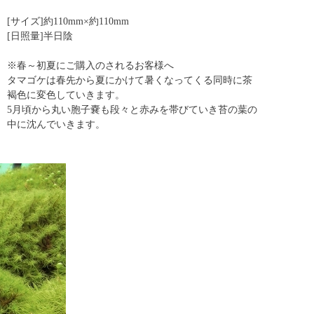
[サイズ]約110mm×約110mm
[日照量]半日陰
※春～初夏にご購入のされるお客様へ
タマゴケは春先から夏にかけて暑くなってくる同時に茶
褐色に変色していきます。
5月頃から丸い胞子嚢も段々と赤みを帯びていき苔の葉の
中に沈んでいきます。