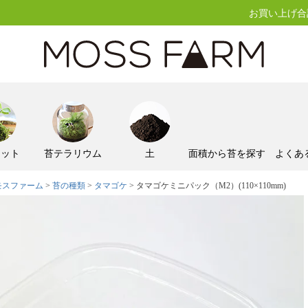
お買い上げ合計
キット
苔テラリウム
土
面積から苔を探す
よくあ
モスファーム
苔の種類
タマゴケ
タマゴケミニパック（M2）(110×110mm)