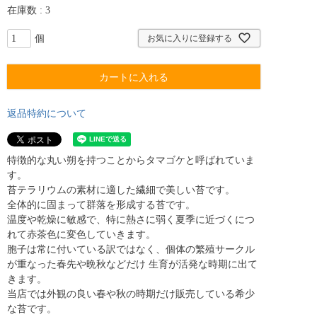
在庫数
3
お気に入りに登録する
カートに入れる
返品特約について
特徴的な丸い朔を持つことからタマゴケと呼ばれていま
す。
苔テラリウムの素材に適した繊細で美しい苔です。
全体的に固まって群落を形成する苔です。
温度や乾燥に敏感で、特に熱さに弱く夏季に近づくにつ
れて赤茶色に変色していきます。
胞子は常に付いている訳ではなく、個体の繁殖サークル
が重なった春先や晩秋などだけ 生育が活発な時期に出て
きます。
当店では外観の良い春や秋の時期だけ販売している希少
な苔です。