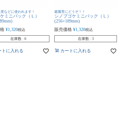
盆景などに使われます！
庭園苔にどうぞ！！
ケミニパック（Ｌ）
シノブゴケミニパック（Ｌ）
189mm)
(256×189mm)
格
¥
1,320
販売価格
¥
1,320
税込
税込
在庫数
6
在庫数
3
ートに入れる
カートに入れる