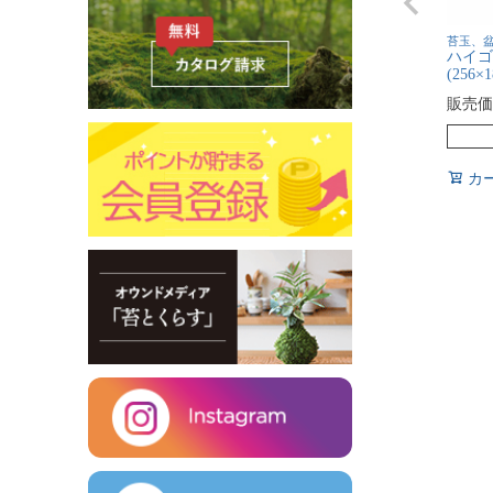
苔玉、
ハイゴ
(256×
販売価
カ