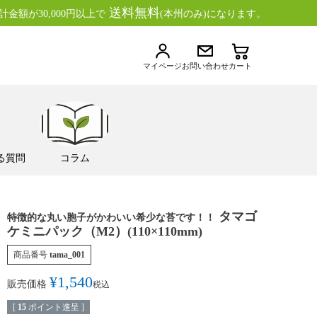
送料無料
金額が30,000円以上で
(本州のみ)になります。
マイページ
お問い合わせ
カート
る質問
コラム
タマゴ
特徴的な丸い胞子がかわいい希少な苔です！！
ケミニパック（M2）(110×110mm)
商品番号
tama_001
¥
1,540
販売価格
税込
[
15
ポイント進呈 ]