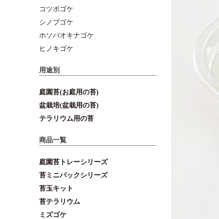
コツボゴケ
シノブゴケ
ホソバオキナゴケ
ヒノキゴケ
用途別
庭園苔(お庭用の苔)
盆栽培(盆栽用の苔)
テラリウム用の苔
商品一覧
庭園苔トレーシリーズ
苔ミニパックシリーズ
苔玉キット
苔テラリウム
ミズゴケ