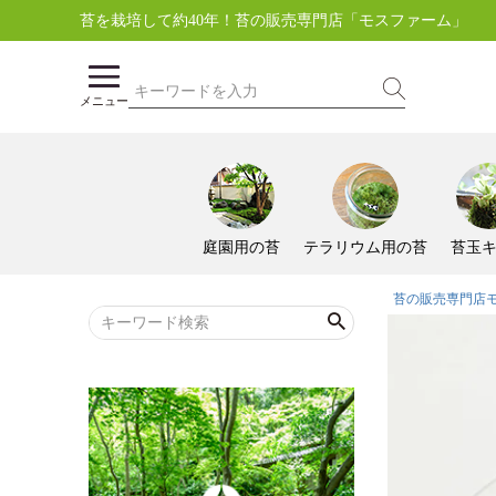
苔を栽培して約40年！苔の販売専門店「モスファーム」
メニュー
庭園用の苔
テラリウム用の苔
苔玉
苔の販売専門店