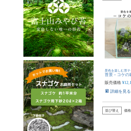
景色を楽しむ苔テ
苔景－コケの
販売価格
¥
12,
詳細を見る
並び替え
価格