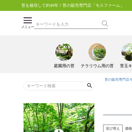
苔を栽培して約40年！苔の販売専門店「モスファーム」
メニュー
庭園用の苔
テラリウム用の苔
苔玉
苔の販売専門店
並び替え
価格