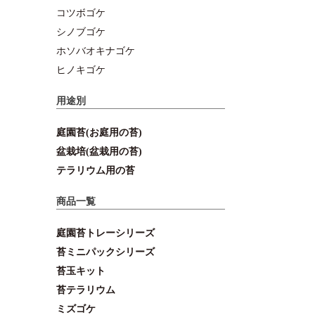
コツボゴケ
シノブゴケ
ホソバオキナゴケ
ヒノキゴケ
用途別
庭園苔(お庭用の苔)
盆栽培(盆栽用の苔)
テラリウム用の苔
商品一覧
庭園苔トレーシリーズ
苔ミニパックシリーズ
苔玉キット
苔テラリウム
ミズゴケ