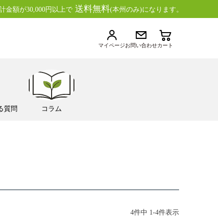
送料無料
金額が30,000円以上で
(本州のみ)になります。
マイページ
お問い合わせ
カート
る質問
コラム
4
件中
1
-
4
件表示