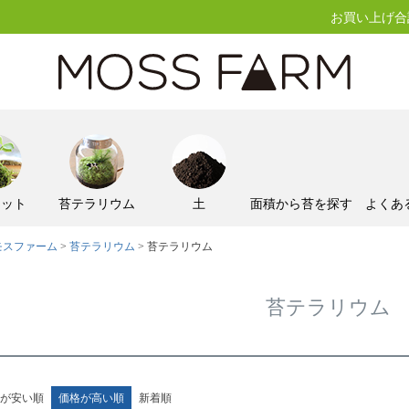
お買い上げ合計
キット
苔テラリウム
土
面積から苔を探す
よくあ
モスファーム
苔テラリウム
苔テラリウム
苔テラリウム
が安い順
価格が高い順
新着順