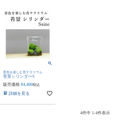
景色を楽しむ苔テラリウム
苔景シリンダーS
販売価格
¥
4,400
税込
詳細を見る
4
件中
1
-
4
件表示