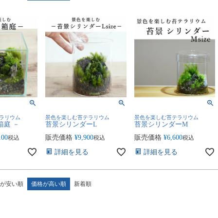
ラリウム
景色を楽しむ苔テラリウム
景色を楽しむ苔テラリウム
箱庭 －
苔景シリンダーL
苔景シリンダーM
100
販売価格
¥
9,900
販売価格
¥
6,600
税込
税込
税込
詳細を見る
詳細を見る
が安い順
価格が高い順
新着順