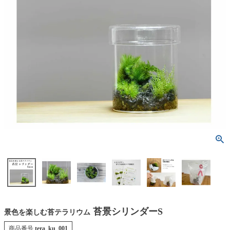
苔景シリンダーS
景色を楽しむ苔テラリウム
商品番号
tera_ku_001