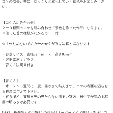
コケの成長と共に、ゆっくりと変化していく景色をお楽しみ下さ
い。
【コケの組み合わせ】
２ー３種類のコケを組み合わせて景色を作った作品になります。
※使った苔の種類がわかるカード付
☆手作り品なので組み合わせや配置は写真と異なります。
・容器サイズ：直径72ｍｍ ｘ 高さ85ｍｍ
・容器素材：ガラス
・育て方説明書付き
【育て方】
・水 ２〜３週間に一度、霧吹きで与えます。コケの表面を湿らせ
る程度に与えて下さい。
・置き場所 直射日光の当たらない明るい室内。日中字が読める程
度の明るさが必要です。
[送料（梱包数）の目安]この商品はオーダーメイド商品（別送）で