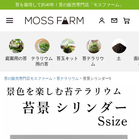
苔を栽培して約40年！苔の販売専門店「モスファーム」
庭園用の苔
テラリウム
苔玉キット
苔テラリウ
土
面
用の苔
ム
苔の販売専門店モスファーム
苔テラリウム
苔景シリンダーS