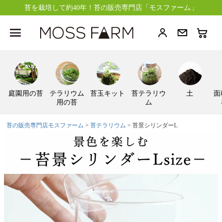
苔を栽培して約40年！苔の販売専門店「モスファーム」
庭園用の苔
テラリウム
苔玉キット
苔テラリウ
土
面
用の苔
ム
苔の販売専門店モスファーム
苔テラリウム
苔景シリンダーL