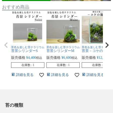
おすすめ商品
景色を楽しむ苔テラリウム
景色を楽しむ苔テラリウム
景色を楽しむ苔テラリウ
苔景シリンダーS
苔景シリンダーM
苔景－コケの箱庭 
販売価格
¥
4,400
販売価格
¥
6,600
販売価格
¥
12,100
税込
税込
税
在庫数
1
在庫数
1
在庫数
1
詳細を見る
詳細を見る
詳細を見る
苔の種類