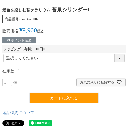
苔景シリンダーL
景色を楽しむ苔テラリウム
商品番号
tera_ku_006
¥
9,900
販売価格
税込
[
99
ポイント進呈 ]
ラッピング（有料）100円
(
必
須
在庫数
1
)
お気に入りに登録する
カートに入れる
返品特約について