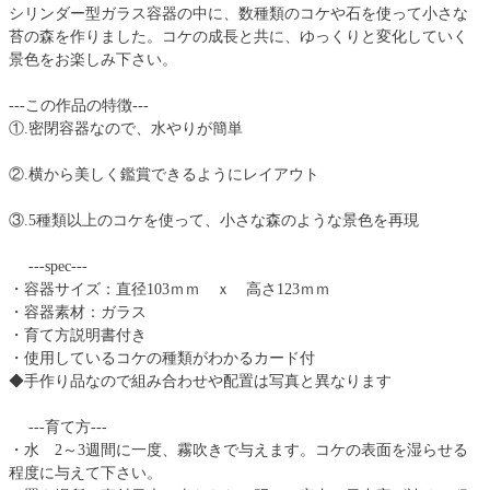
シリンダー型ガラス容器の中に、数種類のコケや石を使って小さな
苔の森を作りました。コケの成長と共に、ゆっくりと変化していく
景色をお楽しみ下さい。
---この作品の特徴---
①.密閉容器なので、水やりが簡単
②.横から美しく鑑賞できるようにレイアウト
③.5種類以上のコケを使って、小さな森のような景色を再現
---spec---
・容器サイズ：直径103ｍｍ ｘ 高さ123ｍｍ
・容器素材：ガラス
・育て方説明書付き
・使用しているコケの種類がわかるカード付
◆手作り品なので組み合わせや配置は写真と異なります
---育て方---
・水 2～3週間に一度、霧吹きで与えます。コケの表面を湿らせる
程度に与えて下さい。