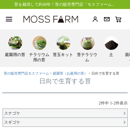
苔を栽培して約40年！苔の販売専門店「モスファーム」
庭園用の苔
テラリウム
苔玉キット
苔テラリウ
土
面
用の苔
ム
苔の販売専門店モスファーム
庭園苔（お庭用の苔）
日向で生育する苔
日向で生育する苔
2
件中
1
-
2
件表示
スナゴケ
スギゴケ