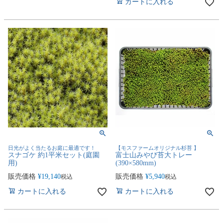
カートに入れる
日光がよく当たるお庭に最適です！
【モスファームオリジナル杉苔 】
スナゴケ 約1平米セット(庭園
富士山みやび苔大トレー
用)
(390×580mm)
販売価格
¥
19,140
販売価格
¥
5,940
税込
税込
カートに入れる
カートに入れる