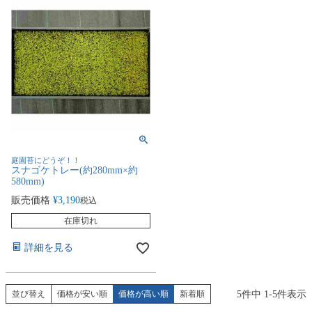
庭園苔にどうぞ！！
スナゴケトレー(約280mm×約
580mm)
販売価格
¥
3,190
税込
在庫切れ
詳細を見る
5
件中
1
-
5
件表示
並び替え
価格が安い順
価格が高い順
新着順