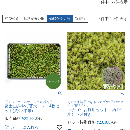
2
件中
1
-
2
件表示
5
件中
1
-
5
件表示
並び替え
価格が安い順
価格が高い順
新着順
【モスファームオリジナル杉苔 】
そのまま施工できるスナゴケ+下砂のセ
富士山みやび苔大トレー4枚セ
ット商品です。
スナゴケお庭用セット（約1平
ット(約0.8平米)
米）下砂付き
販売価格
¥
23,100
税込
セット特別価格
¥
23,100
税込
カートに入れる