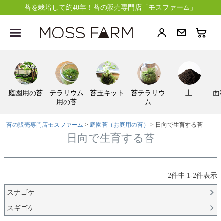
苔を栽培して約40年！苔の販売専門店「モスファーム」
庭園用の苔
テラリウム
苔玉キット
苔テラリウ
土
面
用の苔
ム
苔の販売専門店モスファーム
庭園苔（お庭用の苔）
日向で生育する苔
日向で生育する苔
2
件中
1
-
2
件表示
スナゴケ
スギゴケ