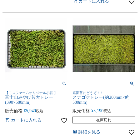
カートに入れる
【モスファームオリジナル杉苔 】
庭園苔にどうぞ！！
富士山みやび苔大トレー
スナゴケトレー(約280mm×約
(390×580mm)
580mm)
販売価格
¥
5,940
販売価格
¥
3,190
税込
税込
カートに入れる
在庫切れ
詳細を見る