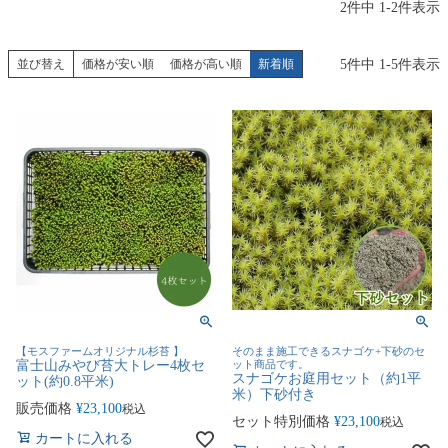
2
件中
1
-
2
件表示
5
件中
1
-
5
件表示
並び替え
価格が安い順
価格が高い順
新着順
【モスファームオリジナル杉苔 】
そのまま施工できるスナゴケ+下砂のセ
富士山みやび苔大トレー4枚セ
ット商品です。
スナゴケお庭用セット（約1平
ット(約0.8平米)
米）下砂付き
販売価格
¥
23,100
税込
セット特別価格
¥
23,100
税込
カートに入れる