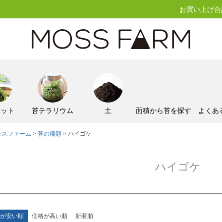
お買い上げ合計
キット
苔テラリウム
土
面積から苔を探す
よくあ
モスファーム
苔の種類
ハイゴケ
ハイゴケ
が安い順
価格が高い順
新着順