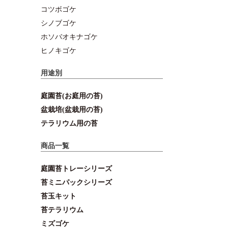
コツボゴケ
シノブゴケ
ホソバオキナゴケ
ヒノキゴケ
用途別
庭園苔(お庭用の苔)
盆栽培(盆栽用の苔)
テラリウム用の苔
商品一覧
庭園苔トレーシリーズ
苔ミニパックシリーズ
苔玉キット
苔テラリウム
ミズゴケ