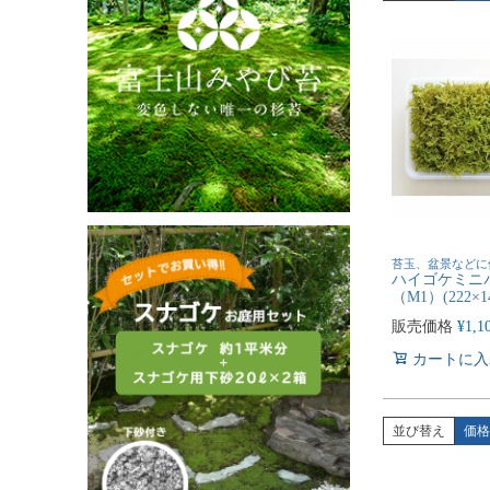
苔玉、盆景などに
ハイゴケミニ
（M1）(222×1
販売価格
¥
1,1
カートに入
並び替え
価格