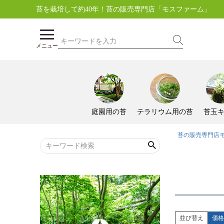
苔を栽培して約40年！苔の販売専門店「モスファーム」
メニュー
庭園用の苔
テラリウム用の苔
苔玉
苔の販売専門店
並び替え
価格