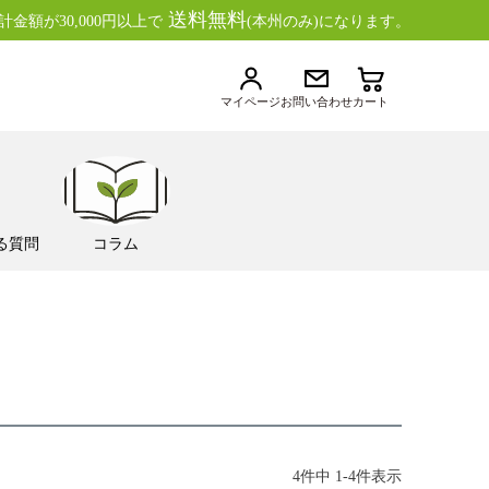
送料無料
金額が30,000円以上で
(本州のみ)になります。
マイページ
お問い合わせ
カート
る質問
コラム
4
件中
1
-
4
件表示