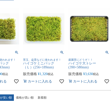
使われます！
苔玉、盆景などに使われます！
庭園苔にどうぞ！！
パック
ハイゴケミニパック
ハイゴケ大トレー
43mm)
（Ｌ）(256×189mm)
(390×580mm)
00
販売価格
¥
1,320
販売価格
¥
3,630
税込
税込
税込
れる
カートに入れる
カートに入れる
が安い順
価格が高い順
新着順