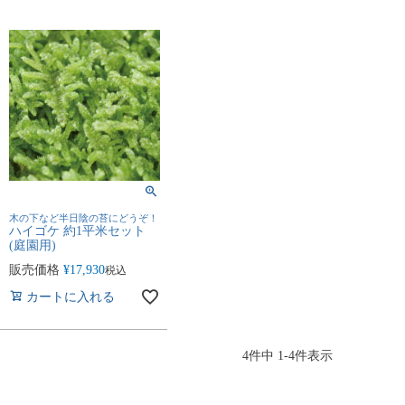
木の下など半日陰の苔にどうぞ！
ハイゴケ 約1平米セット
(庭園用)
販売価格
¥
17,930
税込
カートに入れる
4
件中
1
-
4
件表示