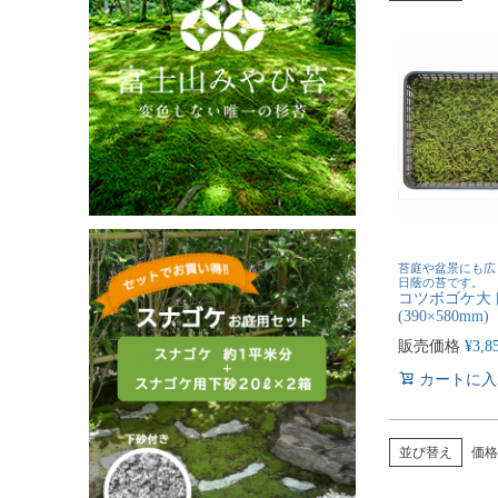
苔庭や盆景にも広
日蔭の苔です。
コツボゴケ大
(390×580mm)
販売価格
¥
3,8
カートに入
並び替え
価格