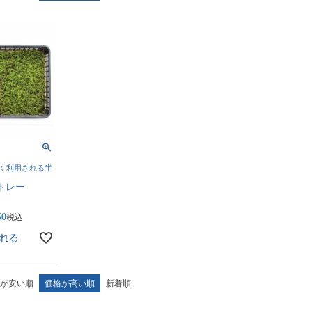
く利用される半
トレー
50
税込
れる
が安い順
価格が高い順
新着順