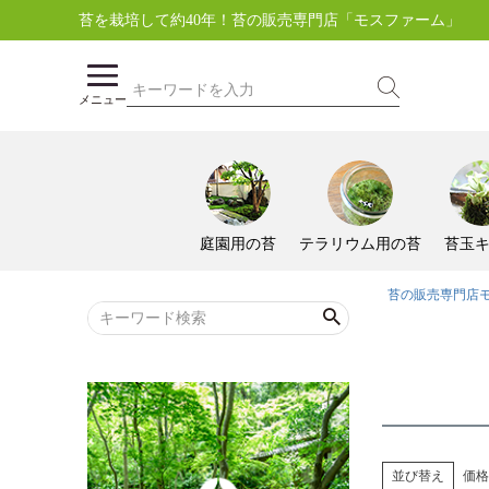
苔を栽培して約40年！苔の販売専門店「モスファーム」
メニュー
庭園用の苔
テラリウム用の苔
苔玉
苔の販売専門店
並び替え
価格