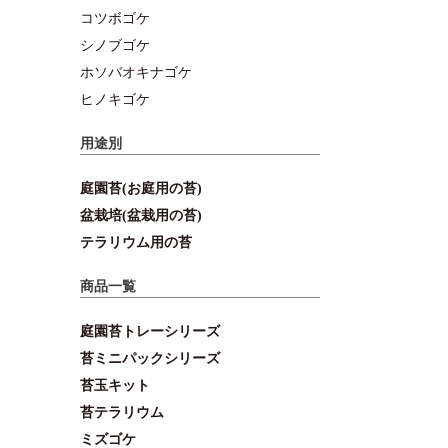
コツボゴケ
シノブゴケ
ホソバオキナゴケ
ヒノキゴケ
用途別
庭園苔(お庭用の苔)
盆栽培(盆栽用の苔)
テラリウム用の苔
商品一覧
庭園苔トレーシリーズ
苔ミニパックシリーズ
苔玉キット
苔テラリウム
ミズゴケ