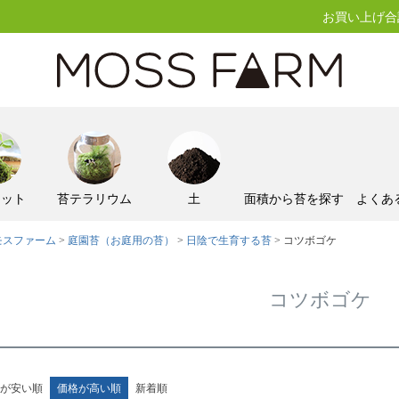
お買い上げ合計
キット
苔テラリウム
土
面積から苔を探す
よくあ
モスファーム
庭園苔（お庭用の苔）
日陰で生育する苔
コツボゴケ
コツボゴケ
が安い順
価格が高い順
新着順