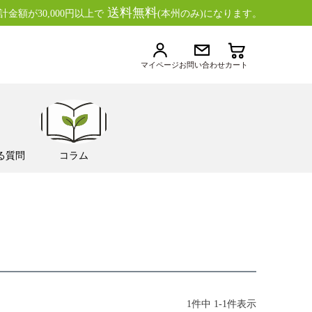
送料無料
金額が30,000円以上で
(本州のみ)になります。
マイページ
お問い合わせ
カート
る質問
コラム
1
件中
1
-
1
件表示