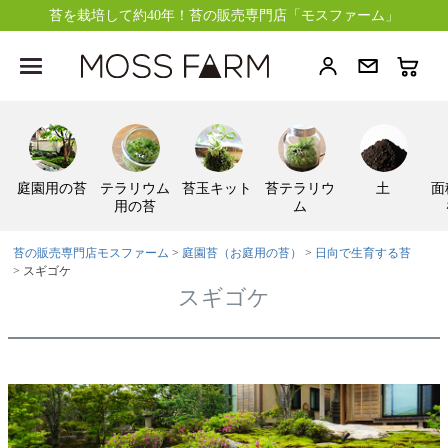
苔を栽培して約40年！苔の販売専門店「モスファーム」
庭園用の苔
テラリウム
苔玉キット
苔テラリウ
土
面
用の苔
ム
苔の販売専門店モスファーム
庭園苔（お庭用の苔）
日向で生育する苔
スギゴケ
スギゴケ