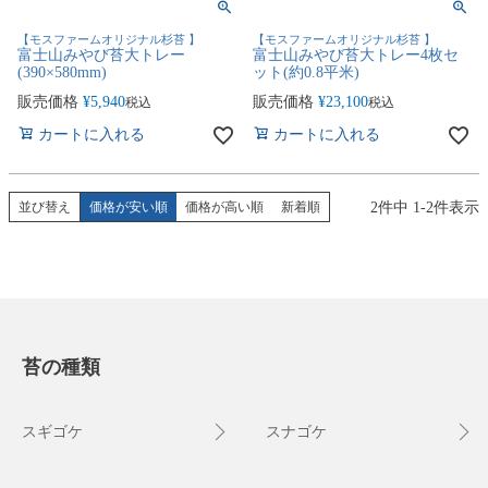
【モスファームオリジナル杉苔 】
【モスファームオリジナル杉苔 】
富士山みやび苔大トレー
富士山みやび苔大トレー4枚セ
(390×580mm)
ット(約0.8平米)
販売価格
¥
5,940
販売価格
¥
23,100
税込
税込
カートに入れる
カートに入れる
2
件中
1
-
2
件表示
並び替え
価格が安い順
価格が高い順
新着順
苔の種類
スギゴケ
スナゴケ