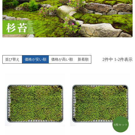
2
件中
1
-
2
件表示
並び替え
価格が安い順
価格が高い順
新着順