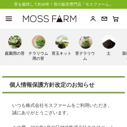
苔を栽培して約40年！苔の販売専門店「モスファーム」
庭園用の苔
テラリウム
苔玉キット
苔テラリウ
土
面
用の苔
ム
個人情報保護方針改定のお知らせ
いつも株式会社モスファームをご利用いただき、
誠にありがとうございます。