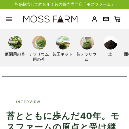
苔を栽培して約40年！苔の販売専門店「モスファーム」
庭園用の苔
テラリウム
苔玉キット
苔テラリウ
土
面
用の苔
ム
INTERVIEW
苔とともに歩んだ40年。モ
スファームの原点と受け継