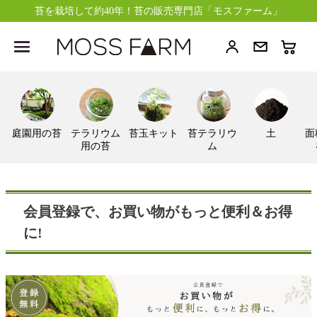
苔を栽培して約40年！苔の販売専門店「モスファーム」
庭園用の苔
テラリウム
苔玉キット
苔テラリウ
土
面
用の苔
ム
会員登録で、お買い物がもっと便利＆お得
に!