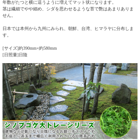
年数がたつと横に這うように増えてマット状になります。
茎は繊細でやや細め、シダを思わせるような苔で艶はあまりありま
せん。
日本では本州から九州にみられ、朝鮮、台湾、ヒマラヤに分布しま
す。
[サイズ]約390mm×約580mm
[日照量]日陰