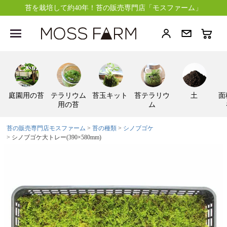
苔を栽培して約40年！苔の販売専門店「モスファーム」
庭園用の苔
テラリウム
苔玉キット
苔テラリウ
土
面
用の苔
ム
苔の販売専門店モスファーム
苔の種類
シノブゴケ
シノブゴケ大トレー(390×580mm)