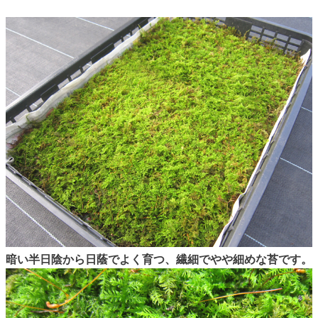
暗い半日陰から日蔭でよく育つ、繊細でやや細めな苔です。