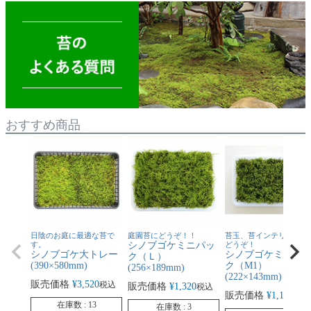
おすすめ商品
日陰のお庭に最適な苔で
庭園苔にどうぞ！！
苔玉、苔インテリア素材
す。
シノブゴケミニパッ
どうぞ！
シノブゴケ大トレー
シノブゴケミニパ
ク（Ｌ）
(390×580mm)
ク（M1）
(256×189mm)
(222×143mm)
販売価格
¥
3,520
税込
販売価格
¥
1,320
税込
販売価格
¥
1,100
税込
在庫数
13
在庫数
3