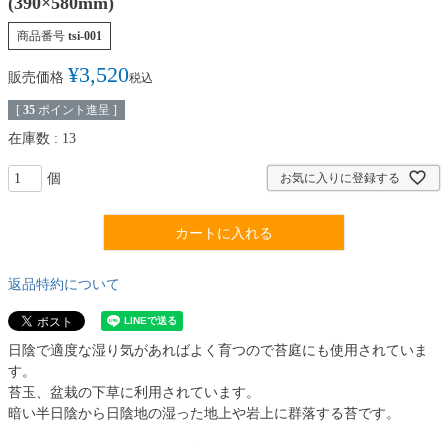
(390×580mm)
商品番号
tsi-001
¥
3,520
販売価格
税込
[
35
ポイント進呈 ]
在庫数
13
お気に入りに登録する
カートに入れる
返品特約について
日陰で適度な湿り気があればよく育つので苔庭にも使用されていま
す。
苔玉、盆栽の下草に利用されています。
暗い半日陰から日陰地の湿った地上や岩上に群落する苔です。