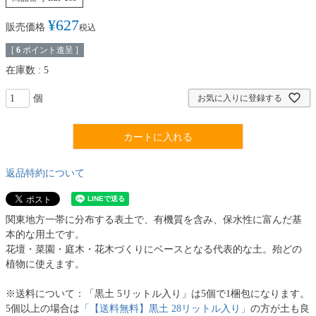
¥
627
販売価格
税込
[
6
ポイント進呈 ]
在庫数
5
お気に入りに登録する
カートに入れる
返品特約について
関東地方一帯に分布する表土で、有機質を含み、保水性に富んだ基
本的な用土です。
花壇・菜園・庭木・花木づくりにベースとなる代表的な土。殆どの
植物に使えます。
※送料について：「黒土 5リットル入り」は5個で1梱包になります。
5個以上の場合は
「【送料無料】黒土 28リットル入り」
の方が土も良