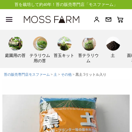
苔を栽培して約40年！苔の販売専門店「モスファーム」
庭園用の苔
テラリウム
苔玉キット
苔テラリウ
土
面
用の苔
ム
苔の販売専門店モスファーム
土
その他
黒土 5リットル入り