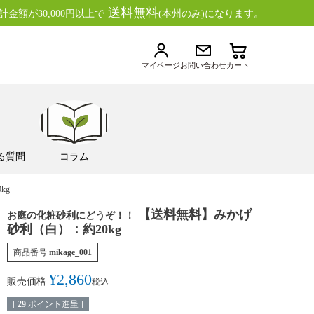
送料無料
金額が30,000円以上で
(本州のみ)になります。
マイページ
お問い合わせ
カート
る質問
コラム
kg
【送料無料】みかげ
お庭の化粧砂利にどうぞ！！
砂利（白）：約20kg
商品番号
mikage_001
¥
2,860
販売価格
税込
[
29
ポイント進呈 ]