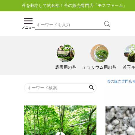
苔を栽培して約40年！苔の販売専門店「モスファーム」
メニュー
庭園用の苔
テラリウム用の苔
苔玉
苔の販売専門店