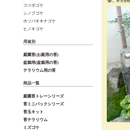
コツボゴケ
シノブゴケ
ホソバオキナゴケ
ヒノキゴケ
用途別
庭園苔(お庭用の苔)
盆栽培(盆栽用の苔)
テラリウム用の苔
商品一覧
庭園苔トレーシリーズ
苔ミニパックシリーズ
苔玉キット
苔テラリウム
ミズゴケ