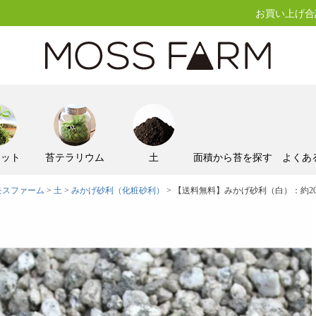
お買い上げ合計
キット
苔テラリウム
土
面積から苔を探す
よくあ
モスファーム
土
みかげ砂利（化粧砂利）
【送料無料】みかげ砂利（白）：約20