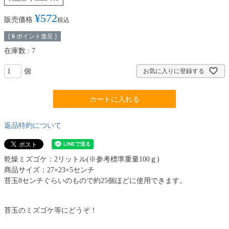
¥
572
販売価格
税込
[
6
ポイント進呈 ]
在庫数
7
お気に入りに登録する
カートに入れる
返品特約について
乾燥ミズゴケ：2リットル(※参考標準重量100ｇ)
商品サイズ：27×23×5センチ
苔玉8センチぐらいのもので約25個ほどに使用できます。
苔玉のミズゴケ等にどうぞ！