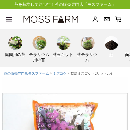
苔を栽培して約40年！苔の販売専門店「モスファーム」
庭園用の苔
テラリウム
苔玉キット
苔テラリウ
土
面
用の苔
ム
苔の販売専門店モスファーム
ミズゴケ
乾燥ミズゴケ（2リットル）