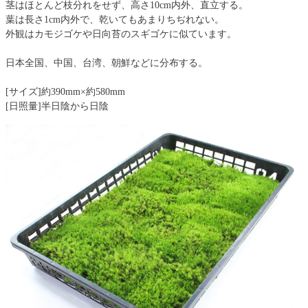
茎はほとんど枝分れをせず、高さ10cm内外、直立する。
葉は長さ1cm内外で、乾いてもあまりちぢれない。
外観はカモジゴケや日向苔のスギゴケに似ています。
日本全国、中国、台湾、朝鮮などに分布する。
[サイズ]約390mm×約580mm
[日照量]半日陰から日陰