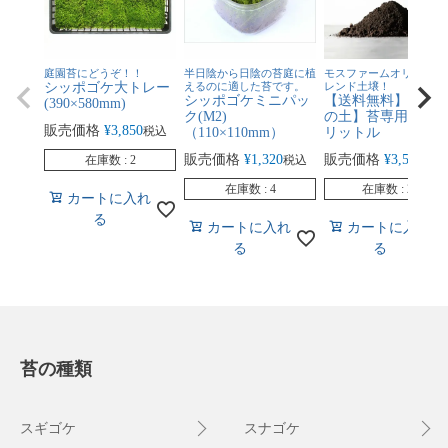
庭園苔にどうぞ！！
半日陰から日陰の苔庭に植
モスファームオリジナル
シッポゴケ大トレー
えるのに適した苔です。
レンド土壌！
シッポゴケミニパッ
【送料無料】【苔
(390×580mm)
ク(M2)
の土】苔専用黒土2
販売価格
¥
3,850
税込
（110×110mm）
リットル
販売価格
¥
1,320
販売価格
¥
3,520
在庫数
2
税込
税込
在庫数
4
在庫数
21
カートに入れ
る
カートに入れ
カートに入れ
る
る
苔の種類
スギゴケ
スナゴケ