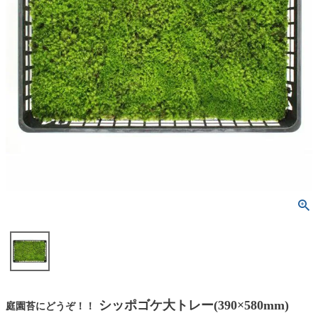
シッポゴケ大トレー(390×580mm)
庭園苔にどうぞ！！