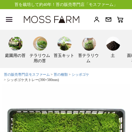
苔を栽培して約40年！苔の販売専門店「モスファーム」
庭園用の苔
テラリウム
苔玉キット
苔テラリウ
土
面
用の苔
ム
苔の販売専門店モスファーム
苔の種類
シッポゴケ
シッポゴケ大トレー(390×580mm)