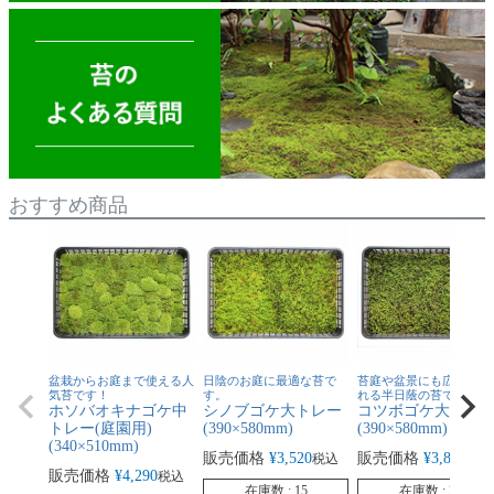
おすすめ商品
盆栽からお庭まで使える人
日陰のお庭に最適な苔で
苔庭や盆景にも広く利用
気苔です！
す。
れる半日蔭の苔です。
ホソバオキナゴケ中
シノブゴケ大トレー
コツボゴケ大トレ
トレー(庭園用)
(390×580mm)
(390×580mm)
(340×510mm)
販売価格
¥
3,520
販売価格
¥
3,850
税込
税込
販売価格
¥
4,290
税込
在庫数
15
在庫数
23