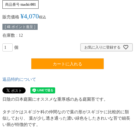
商品番号
ttachi-001
¥
4,070
販売価格
税込
[
41
ポイント進呈 ]
在庫数
12
お気に入りに登録する
カートに入れる
返品特約について
日陰の日本庭園にオススメな重厚感のある庭園苔です。
タチゴケはスギゴケ科の仲間なので葉の形がスギゴケに比較的に類
似しており、 葉が少し透き通った濃い緑色をしたきれいな苔で細長
い蒴が特徴的です。