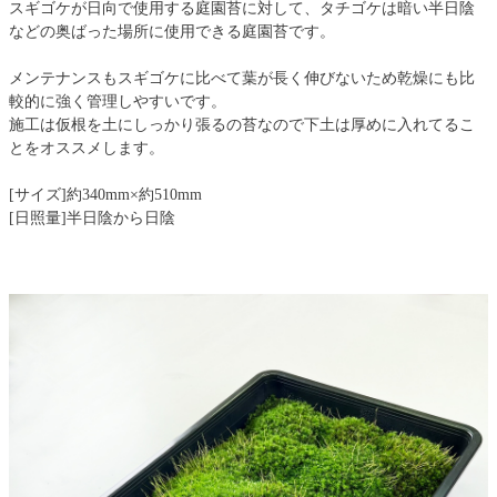
スギゴケが日向で使用する庭園苔に対して、タチゴケは暗い半日陰
などの奥ばった場所に使用できる庭園苔です。
メンテナンスもスギゴケに比べて葉が長く伸びないため乾燥にも比
較的に強く管理しやすいです。
施工は仮根を土にしっかり張るの苔なので下土は厚めに入れてるこ
とをオススメします。
[サイズ]約340mm×約510mm
[日照量]半日陰から日陰