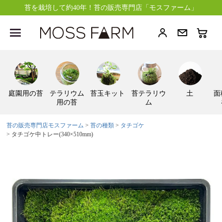
苔を栽培して約40年！苔の販売専門店「モスファーム」
庭園用の苔
テラリウム
苔玉キット
苔テラリウ
土
面
用の苔
ム
苔の販売専門店モスファーム
苔の種類
タチゴケ
タチゴケ中トレー(340×510mm)